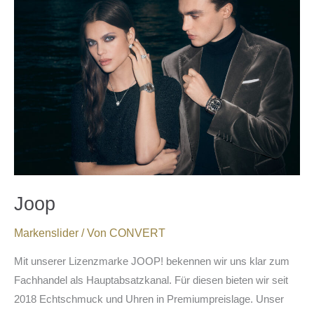
Joop
Markenslider
/ Von
CONVERT
Mit unserer Lizenzmarke JOOP! bekennen wir uns klar zum
Fachhandel als Hauptabsatzkanal. Für diesen bieten wir seit
2018 Echtschmuck und Uhren in Premiumpreislage. Unser