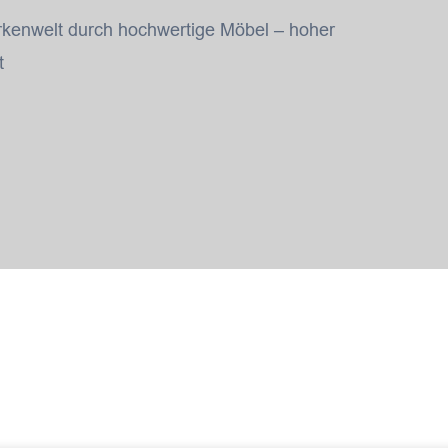
arkenwelt durch hochwertige Möbel – hoher
t