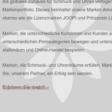
Als globales Zuhause für Schmuck und Uhren verfügen 
Markenportfolio. Dieses beinhaltet unsere Marken Am
ebenso wie die Lizenzmarken JOOP! und Prinzessin Lil
Marken, die unterschiedliche Kundinnen und Kunden a
unterschiedlichen Preiskategorien bewegen und unters
stationären und Online-Handel bespielen.
Marken, die Schmuck- und Uhrenträume erfüllen. Marken
Sie, unserem Partner, ein Erfolg sein werden.
Erfahren Sie mehr!
Wählen Sie eine Marke