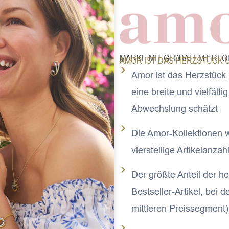
MARKE MIT GLOBALEM ERFO
AMOR IST DAS HERZSTÜCK 
Amor ist das Herzstück 
eine breite und vielfäl
Abwechslung schätzt
Die Amor-Kollektionen 
vierstellige Artikelanza
Der größte Anteil der 
Bestseller-Artikel, bei 
mittleren Preissegment)