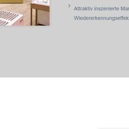
Attraktiv inszenierte M
Wiedererkennungseffek