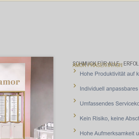
SCHMUCK FÜR ALLE - ERFOL
AMOR PRÄSENTATION
Hohe Produktivität auf k
Individuell anpassbares
Umfassendes Servicekon
Kein Risiko, keine Absch
Hohe Aufmerksamkeit u