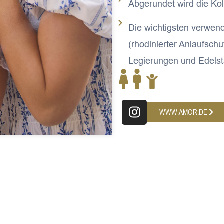
Abgerundet wird die Kol
Die wichtigsten verwend
(rhodinierter Anlaufsch
Legierungen und Edelst
I
WWW.AMOR.DE
n
s
t
a
g
r
a
m